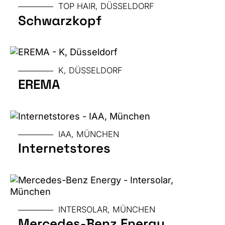
TOP HAIR, DÜSSELDORF
ART
Schwarzkopf
MESSE
K, DÜSSELDORF
EREMA
GRÖSSE
MESSE
IAA, MÜNCHEN
GRÖSSE
Internetstores
MESSE
INTERSOLAR, MÜNCHEN
Mercedes-Benz Energy