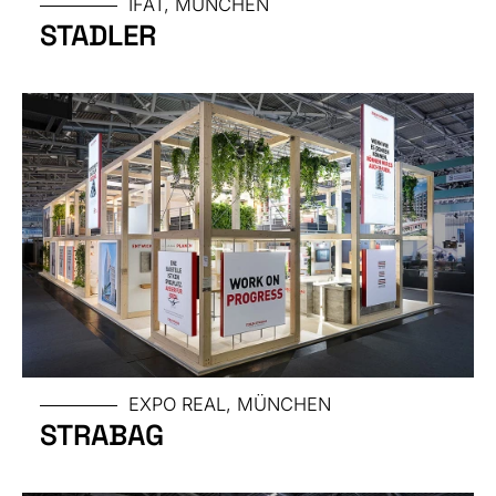
IFAT, MÜNCHEN
GRÖSSE
STADLER
MESSE
EXPO REAL, MÜNCHEN
STRABAG
GRÖSSE