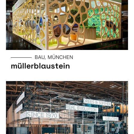
MESSE
BAU, MÜNCHEN
müllerblaustein
GRÖSSE