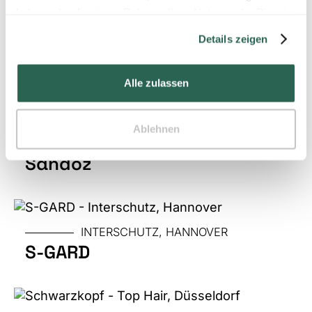
haben oder die sie im Rahmen Ihrer Nutzung der Dienste
gesammelt haben.
Details zeigen
GRÖSSE
DGVS, LEIPZIG
Galápagos
Alle zulassen
LOCATION
Ablehnen
MESSE
CPHI, FRANKFURT
Sandoz
GRÖSSE
MESSE
INTERSCHUTZ, HANNOVER
S-GARD
GRÖSSE
MESSE