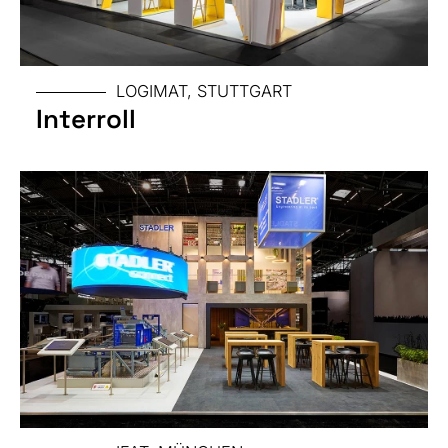
MESSE
LOGIMAT, STUTTGART
GRÖSSE
Interroll
MESSE