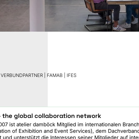
St
S
 VERBUNDPARTNER | FAMAB | IFES
- the global collaboration network
007 ist atelier damböck Mitglied im internationalen Bra
tion of Exhibition and Event Services), dem Dachverband 
t und unterstützt die Interessen seiner Mitglieder auf int