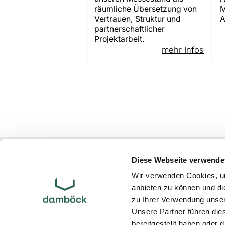
räumliche Übersetzung von
M
Vertrauen, Struktur und
A
partnerschaftlicher
Projektarbeit.
mehr Infos
Atelier Damböck Group GmbH & Co. 
Diese Webseite verwende
Oskar-von-Miller-Ring 1
85464
Neufinsing
bei München
Wir verwenden Cookies, um
anbieten zu können und di
Partner
zu Ihrer Verwendung unser
Links
Unsere Partner führen die
Impressum
bereitgestellt haben oder
Datenschutz