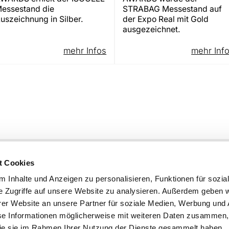
essestand die
STRABAG Messestand auf
uszeichnung in Silber.
der Expo Real mit Gold
ausgezeichnet.
mehr Infos
mehr Inf
KG
+49 8121 975-0
t Cookies
+49 8121 975-444
info@damboeck.de
 Inhalte und Anzeigen zu personalisieren, Funktionen für sozia
e Zugriffe auf unsere Website zu analysieren. Außerdem geben w
weitere Informationen:
er Website an unsere Partner für soziale Medien, Werbung und 
Messebau
se Informationen möglicherweise mit weiteren Daten zusammen, 
Messestand
 die sie im Rahmen Ihrer Nutzung der Dienste gesammelt haben.
Messedesign