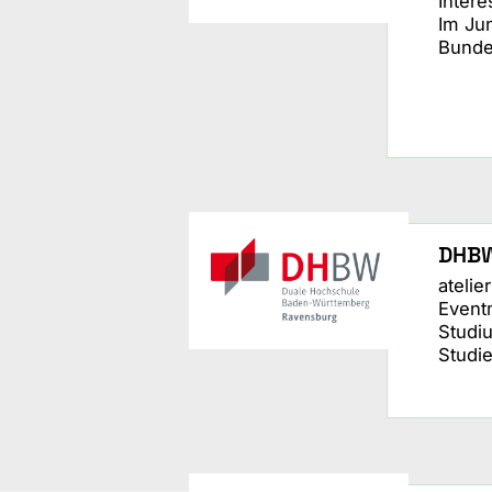
Inter
Im Ju
Bunde
DHBW
ateli
Event
Studi
Studi