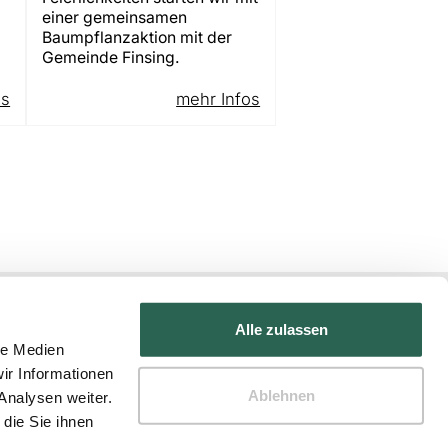
einer gemeinsamen
Baumpflanzaktion mit der
Gemeinde Finsing.
os
mehr Infos
Alle zulassen
le Medien
ir Informationen
Ablehnen
Analysen weiter.
die Sie ihnen