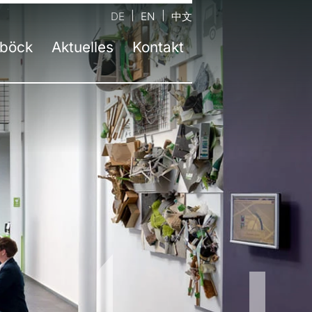
DE
EN
中文
böck
Aktuelles
Kontakt
ernehmen
ntaktformular
Aktuelle Informationen
m
auptsitz Neufinsing bei München
Presse
ahre atelier damböck
andort Kassel
Jobs
stätten
tandort Rosenheim
Newsletter
eltbewusstsein
tandort Passau
zeichnungen
andort Berlin
bildung
andort Trochtelfingen
sliste
andort Linz | AT
andort Salzburg | AT