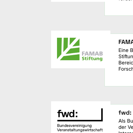
FAMA
Eine 
Stiftu
Berei
Forsc
fwd:
Als Bu
der Ve