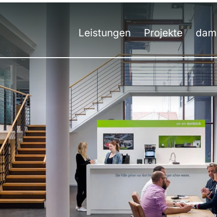
Leistungen
Projekte
dam
Übersicht
Übersicht
Unt
Ko
Messebau
Messe
Tea
H
Messedesign
Event
50 J
St
Besucherstromanalyse
Innenausbau
Werk
S
Virtuelle Räume
Digital
Umw
S
Hybrid-Kommunikation
Aus
St
Events | Veranstaltungen
Aus
St
Prei
St
St