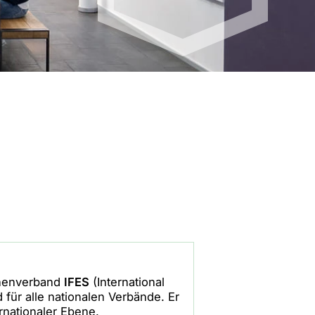
andort Mailand | IT
tandort Shanghai | CN
nchenverband
IFES
(International
für alle nationalen Verbände. Er
ernationaler Ebene.