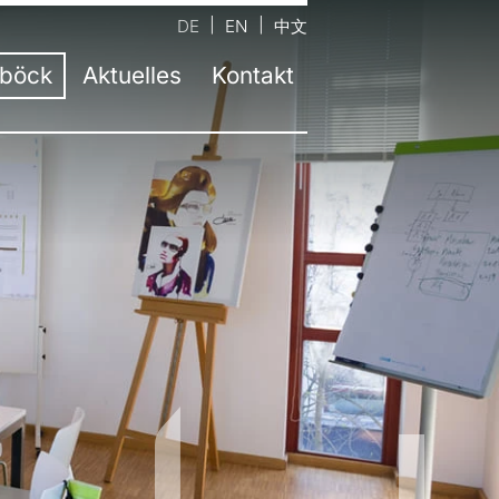
DE
EN
中文
böck
Aktuelles
Kontakt
ernehmen
ntaktformular
Aktuelle Informationen
m
auptsitz Neufinsing bei München
Presse
ahre atelier damböck
andort Kassel
Jobs
stätten
tandort Rosenheim
Newsletter
eltbewusstsein
tandort Passau
zeichnungen
andort Berlin
bildung
andort Trochtelfingen
sliste
andort Linz | AT
andort Salzburg | AT