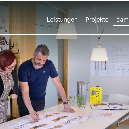
Leistungen
Projekte
dam
Übersicht
Übersicht
Unt
Ko
Messebau
Messe
Tea
H
Messedesign
Event
50 J
St
Besucherstromanalyse
Innenausbau
Werk
S
Virtuelle Räume
Digital
Umw
S
Hybrid-Kommunikation
Aus
St
Events | Veranstaltungen
Aus
St
Prei
St
St