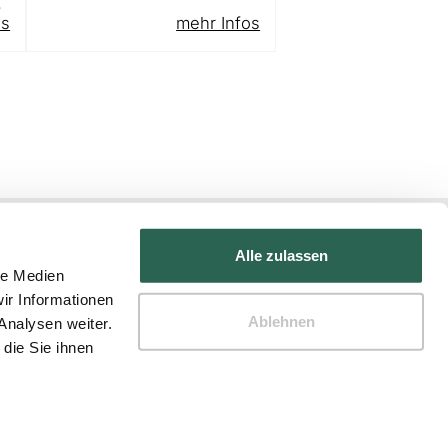
.
os
mehr Infos
Alle zulassen
le Medien
ir Informationen
Ablehnen
Analysen weiter.
die Sie ihnen
Atelier Damböck Group GmbH & Co. KG