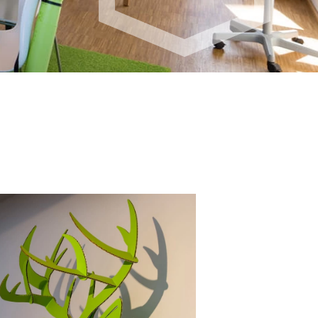
andort Mailand | IT
tandort Shanghai | CN