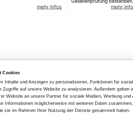
Gesellenprüfung bestanden
mehr Infos
mehr Inf
KG
+49 8121 975-0
t Cookies
+49 8121 975-444
info@damboeck.de
 Inhalte und Anzeigen zu personalisieren, Funktionen für sozia
e Zugriffe auf unsere Website zu analysieren. Außerdem geben w
weitere Informationen:
er Website an unsere Partner für soziale Medien, Werbung und 
Messebau
se Informationen möglicherweise mit weiteren Daten zusammen, 
Messestand
 die sie im Rahmen Ihrer Nutzung der Dienste gesammelt haben.
Messedesign
© 