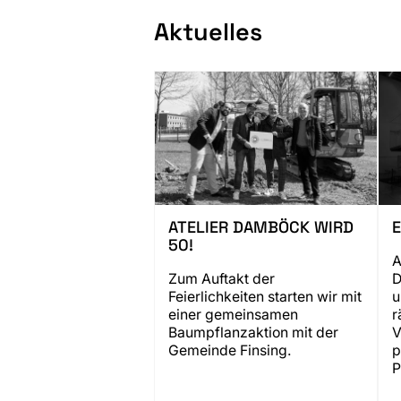
Aktuelles
ATELIER DAMBÖCK WIRD
E
50!
A
Zum Auftakt der
D
Feierlichkeiten starten wir mit
u
einer gemeinsamen
r
Baumpflanzaktion mit der
V
Gemeinde Finsing.
p
P