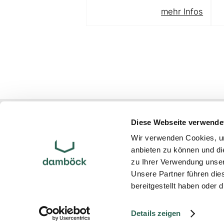
mehr Infos
Atelier Damböck Group GmbH & Co. 
Diese Webseite verwende
Oskar-von-Miller-Ring 1
85464
Neufinsing
bei München
Wir verwenden Cookies, um
anbieten zu können und di
Partner
zu Ihrer Verwendung unser
Links
Unsere Partner führen die
Impressum
bereitgestellt haben oder
Datenschutz
Startseite
Details zeigen