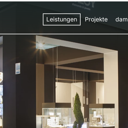
Leistungen
Projekte
dam
Übersicht
Übersicht
Unt
Ko
Messebau
Messe
Tea
H
Messedesign
Event
50 J
St
Besucherstromanalyse
Innenausbau
Werk
S
Virtuelle Räume
Digital
Umw
S
Hybrid-Kommunikation
Aus
St
Events | Veranstaltungen
Aus
St
Prei
St
St