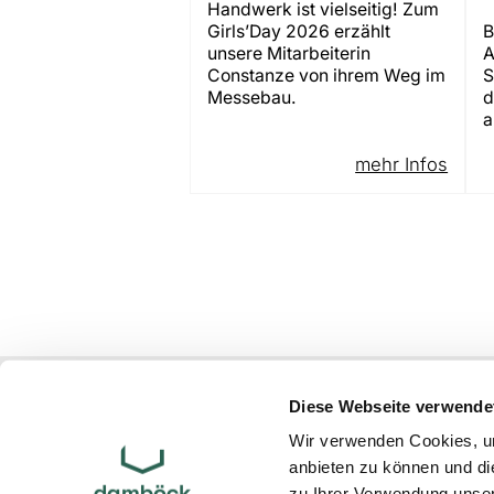
Handwerk ist vielseitig! Zum
Girls’Day 2026 erzählt
B
unsere Mitarbeiterin
A
Constanze von ihrem Weg im
S
Messebau.
d
a
mehr Infos
Atelier Damböck Group GmbH & Co. 
Diese Webseite verwende
Oskar-von-Miller-Ring 1
85464
Neufinsing
bei München
Wir verwenden Cookies, um
anbieten zu können und di
Partner
zu Ihrer Verwendung unser