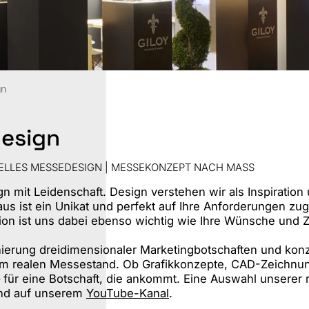
St
S
gn
design
ELLES MESSEDESIGN | MESSEKONZEPT NACH MASS
n mit Leidenschaft. Design verstehen wir als Inspiratio
 ist ein Unikat und perfekt auf Ihre Anforderungen zuge
n ist uns dabei ebenso wichtig wie Ihre Wünsche und Zie
zenierung dreidimensionaler Marketingbotschaften und ko
um realen Messestand. Ob Grafikkonzepte, CAD-Zeichnun
für eine Botschaft, die ankommt. Eine Auswahl unserer
d auf unserem
YouTube-Kanal
.