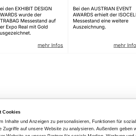
ei den EXHIBIT DESIGN
Bei den AUSTRIAN EVENT
WARDS wurde der
AWARDS erhielt der ISOCEL
TRABAG Messestand auf
Messestand eine weitere
er Expo Real mit Gold
Auszeichnung.
usgezeichnet.
mehr Infos
mehr Inf
KG
+49 8121 975-0
t Cookies
+49 8121 975-444
info@damboeck.de
 Inhalte und Anzeigen zu personalisieren, Funktionen für sozia
e Zugriffe auf unsere Website zu analysieren. Außerdem geben w
weitere Informationen:
er Website an unsere Partner für soziale Medien, Werbung und 