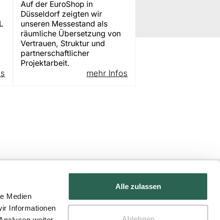
Auf der EuroShop in
Düsseldorf zeigten wir
L
unseren Messestand als
räumliche Übersetzung von
Vertrauen, Struktur und
partnerschaftlicher
Projektarbeit.
os
mehr Infos
Alle zulassen
le Medien
ir Informationen
Ablehnen
Analysen weiter.