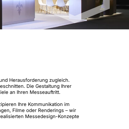
andort Mailand | IT
tandort Shanghai | CN
n und Herausforderung zugleich.
schnitten. Die Gestaltung Ihrer
le an Ihren Messeauftritt.
nzipieren Ihre Kommunikation im
gen, Filme oder Renderings – wir
 realisierten Messedesign-Konzepte