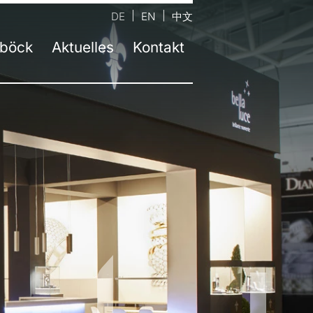
DE
EN
中文
böck
Aktuelles
Kontakt
ernehmen
ntaktformular
Aktuelle Informationen
m
auptsitz Neufinsing bei München
Presse
ahre atelier damböck
andort Kassel
Jobs
stätten
tandort Rosenheim
Newsletter
eltbewusstsein
tandort Passau
zeichnungen
andort Berlin
bildung
andort Trochtelfingen
sliste
andort Linz | AT
andort Salzburg | AT