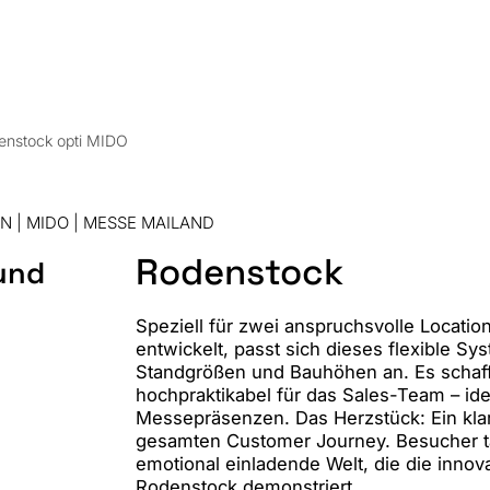
St
S
enstock opti MIDO
N | MIDO | MESSE MAILAND
Rodenstock
 und
Speziell für zwei anspruchsvolle Locati
entwickelt, passt sich dieses flexible Sy
Standgrößen und Bauhöhen an. Es schaff
hochpraktikabel für das Sales-Team – id
Messepräsenzen. Das Herzstück: Ein klar
gesamten Customer Journey. Besucher ta
emotional einladende Welt, die die innov
Rodenstock demonstriert.