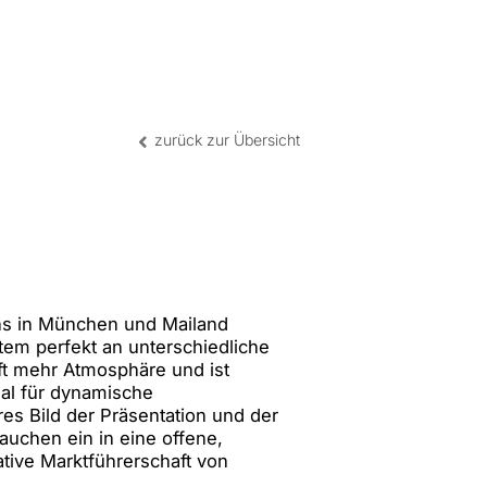
andort Mailand | IT
tandort Shanghai | CN
zurück zur Übersicht
ons in München und Mailand
stem perfekt an unterschiedliche
t mehr Atmosphäre und ist
eal für dynamische
es Bild der Präsentation und der
uchen ein in eine offene,
ative Marktführerschaft von