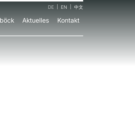
DE
EN
中文
böck
Aktuelles
Kontakt
ernehmen
ntaktformular
Aktuelle Informationen
m
auptsitz Neufinsing bei München
Presse
ahre atelier damböck
andort Kassel
Jobs
stätten
tandort Rosenheim
Newsletter
eltbewusstsein
tandort Passau
zeichnungen
andort Berlin
bildung
andort Trochtelfingen
sliste
andort Linz | AT
andort Salzburg | AT