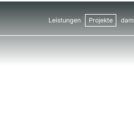
Leistungen
Projekte
dam
Übersicht
Übersicht
Unt
Ko
Messebau
Messe
Tea
H
Messedesign
Event
50 J
St
Besucherstromanalyse
Innenausbau
Werk
S
Virtuelle Räume
Digital
Umw
S
Hybrid-Kommunikation
Aus
St
Events | Veranstaltungen
Aus
St
Prei
St
St