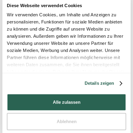
Diese Webseite verwendet Cookies
Ausbildung bei atelier damböck
Wir verwenden Cookies, um Inhalte und Anzeigen zu
Wir bieten Ausbildungsstellen für
personalisieren, Funktionen für soziale Medien anbieten
verschiedene Ausbildungsberufe an unseren
zu können und die Zugriffe auf unsere Website zu
Standorten Neufinsing und Kassel an.
analysieren. Außerdem geben wir Informationen zu Ihrer
Verwendung unserer Website an unsere Partner für
mehr lesen
soziale Medien, Werbung und Analysen weiter. Unsere
Partner führen diese Informationen möglicherweise mit
weiteren Daten zusammen, die Sie ihnen bereitgestellt
haben oder die sie im Rahmen Ihrer Nutzung der Dienste
gesammelt haben.
Details zeigen
Aktuelles
Alle zulassen
Ablehnen