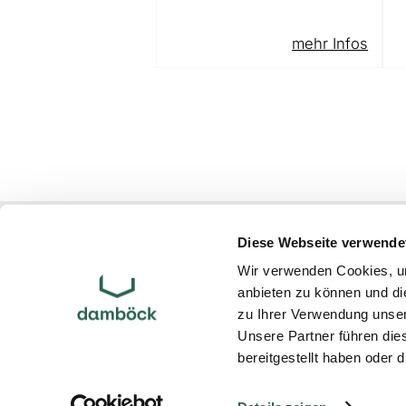
mehr Infos
Atelier Damböck Group GmbH & Co. 
Diese Webseite verwende
Oskar-von-Miller-Ring 1
85464
Neufinsing
bei München
Wir verwenden Cookies, um
anbieten zu können und di
Partner
zu Ihrer Verwendung unser
Links
Unsere Partner führen die
Impressum
bereitgestellt haben oder
Datenschutz
Startseite