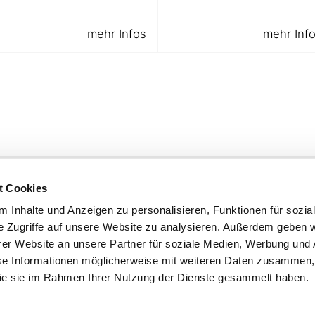
mehr Infos
mehr Inf
KG
+49 8121 975-0
t Cookies
+49 8121 975-444
info@damboeck.de
 Inhalte und Anzeigen zu personalisieren, Funktionen für sozia
e Zugriffe auf unsere Website zu analysieren. Außerdem geben w
weitere Informationen:
er Website an unsere Partner für soziale Medien, Werbung und 
Messebau
se Informationen möglicherweise mit weiteren Daten zusammen, 
Messestand
 die sie im Rahmen Ihrer Nutzung der Dienste gesammelt haben.
Messedesign