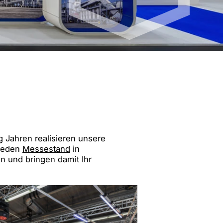
andort Mailand | IT
tandort Shanghai | CN
g Jahren realisieren unsere
 jeden
Messestand
in
n und bringen damit Ihr