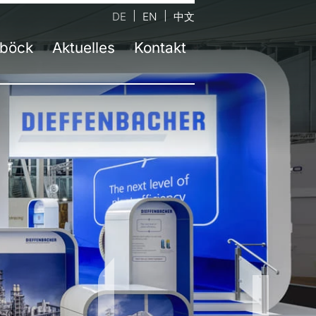
DE
EN
中文
böck
Aktuelles
Kontakt
ernehmen
ntaktformular
Aktuelle Informationen
m
auptsitz Neufinsing bei München
Presse
ahre atelier damböck
andort Kassel
Jobs
stätten
tandort Rosenheim
Newsletter
eltbewusstsein
tandort Passau
zeichnungen
andort Berlin
bildung
andort Trochtelfingen
sliste
andort Linz | AT
andort Salzburg | AT