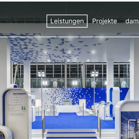
Leistungen
Projekte
dam
Übersicht
Übersicht
Unt
Ko
Messebau
Messe
Tea
H
Messedesign
Event
50 J
St
Besucherstromanalyse
Innenausbau
Werk
S
Virtuelle Räume
Digital
Umw
S
Hybrid-Kommunikation
Aus
St
Events | Veranstaltungen
Aus
St
Prei
St
St