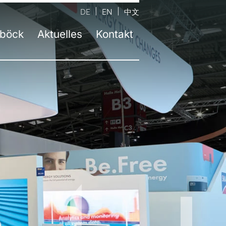
DE
EN
中文
böck
Aktuelles
Kontakt
ernehmen
ntaktformular
Aktuelle Informationen
m
auptsitz Neufinsing bei München
Presse
ahre atelier damböck
andort Kassel
Jobs
stätten
tandort Rosenheim
Newsletter
eltbewusstsein
tandort Passau
zeichnungen
andort Berlin
bildung
andort Trochtelfingen
sliste
andort Linz | AT
andort Salzburg | AT