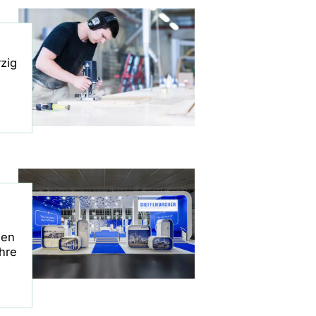
zig
gen
Ihre