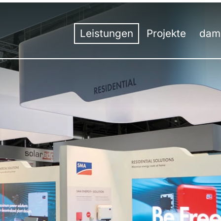
Leistungen
Projekte
dam
Übersicht
Übersicht
Unt
Ko
Messebau
Messe
Tea
H
Messedesign
Event
50 J
St
Besucherstromanalyse
Innenausbau
Werk
S
Virtuelle Räume
Digital
Umw
S
Hybrid-Kommunikation
Aus
St
Events | Veranstaltungen
Aus
St
Prei
St
St