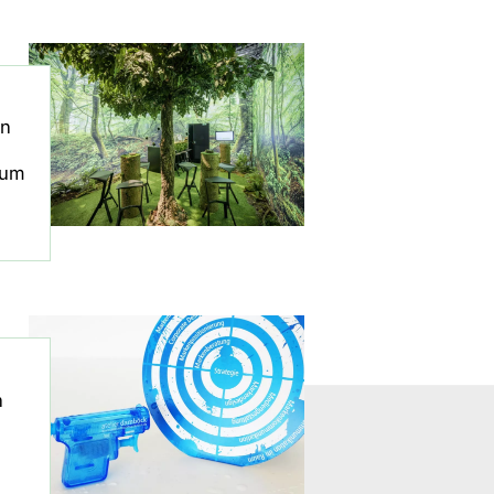
on
aum
n