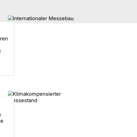
hren
d
n
he