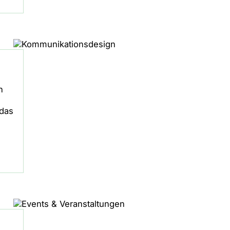
n
 das