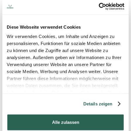
Betrachter in Lichtgeschwindigkeit auf den
Planeten Mars zu. Dort gelandet in eine
Wüstenlandschaft und blickt einen Himmel voller
Sterne. Nach diesem Feuerwerk der Eindrücke ist
das Ende der Reise erreicht und der Gast wieder in
Diese Webseite verwendet Cookies
der realen Welt angekommen. Während des
Wir verwenden Cookies, um Inhalte und Anzeigen zu
Spektakels werden einige prägnant pointierte und
personalisieren, Funktionen für soziale Medien anbieten
subtil eingebettete Markenbotschaften der Atelier
zu können und die Zugriffe auf unsere Website zu
Damböck Unternehmensgruppe vermittelt.
analysieren. Außerdem geben wir Informationen zu Ihrer
Durch gezielt eingesetzte, dekorative Elemente wie
Verwendung unserer Website an unsere Partner für
Geweihe und florale Details wird mit dem
soziale Medien, Werbung und Analysen weiter. Unsere
alpenländischen Flair kokettiert und gleichzeitig
Partner führen diese Informationen möglicherweise mit
eine slicke und cleane Designsprache verwendet,
weiteren Daten zusammen, die Sie ihnen bereitgestellt
die dem Zeitgeist entspricht – ohne im Gegensatz
haben oder die sie im Rahmen Ihrer Nutzung der Dienste
zu stehen, sondern vielmehr um sich zu ergänzen
gesammelt haben.
und ein ganz besonderes Wirkungserlebnis zu
Details zeigen
erreichen.
Alle zulassen
Weitere Informationen und Bildmaterial gerne auf
Anfrage bei: