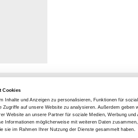
KG
+49 8121 975-0
+49 8121 975-444
t Cookies
info@damboeck.de
 Inhalte und Anzeigen zu personalisieren, Funktionen für sozia
weitere Informationen:
e Zugriffe auf unsere Website zu analysieren. Außerdem geben w
Messebau
er Website an unsere Partner für soziale Medien, Werbung und 
Messestand
se Informationen möglicherweise mit weiteren Daten zusammen, 
Messedesign
 die sie im Rahmen Ihrer Nutzung der Dienste gesammelt haben.