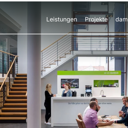
Leistungen
Projekte
dam
Übersicht
Übersicht
Unt
Ko
Messebau
Messe
Tea
H
Messedesign
Event
50 J
St
Besucherstromanalyse
Innenausbau
Werk
S
Virtuelle Räume
Digital
Umw
S
Hybrid-Kommunikation
Aus
St
Events | Veranstaltungen
Aus
St
Prei
St
St