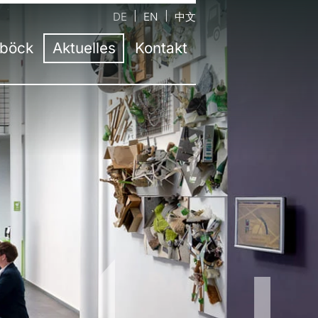
DE
EN
中文
böck
Aktuelles
Kontakt
ernehmen
ntaktformular
Aktuelle Informationen
m
auptsitz Neufinsing bei München
Presse
ahre atelier damböck
andort Kassel
Jobs
stätten
tandort Rosenheim
Newsletter
eltbewusstsein
tandort Passau
zeichnungen
andort Berlin
bildung
andort Trochtelfingen
sliste
andort Linz | AT
andort Salzburg | AT