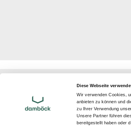
Atelier Damböck Group GmbH & Co. 
Oskar-von-Miller-Ring 1
Diese Webseite verwende
85464
Neufinsing
bei München
Wir verwenden Cookies, um
Partner
anbieten zu können und di
Links
zu Ihrer Verwendung unser
Impressum
Unsere Partner führen die
Datenschutz
bereitgestellt haben oder
Startseite