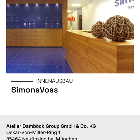
INNENAUSBAU
SimonsVoss
Atelier Damböck Group GmbH & Co. KG
Oskar-von-Miller-Ring 1
85464
Neufinsing
bei München