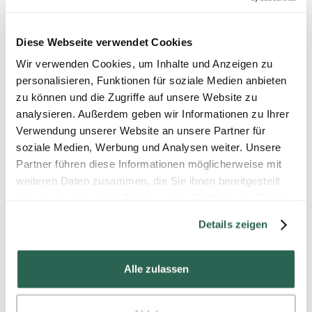
Diese Webseite verwendet Cookies
Wir verwenden Cookies, um Inhalte und Anzeigen zu
EXHIBITOR Magazine's 31st Annual
personalisieren, Funktionen für soziale Medien anbieten
EXHIBIT DESIGN AWARD
zu können und die Zugriffe auf unsere Website zu
analysieren. Außerdem geben wir Informationen zu Ihrer
Das EXHIBITOR Magazine zeichnet den
Doka-Messestand auf der bauma 2016 mit
Verwendung unserer Website an unsere Partner für
dem Silver Award in der Kategorie "Double-
soziale Medien, Werbung und Analysen weiter. Unsere
Deck Exhibit" aus.
Partner führen diese Informationen möglicherweise mit
weiteren Daten zusammen, die Sie ihnen bereitgestellt
"...most of the furniture in the Doka Campus
haben oder die sie im Rahmen Ihrer Nutzung der Dienste
... was made using the company's own
gesammelt haben.
form-work panels, something that pleased
Details zeigen
Exhibit Design Awards judges, who called
the designers' use of materials
"commendable" and the campus-like space
Alle zulassen
"highly functional."
www.exhibitoronline.com