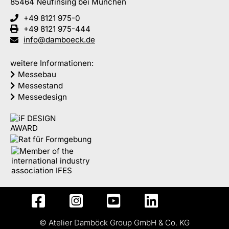
85464
Neufinsing
bei München
+49 8121 975-0
+49 8121 975-444
info@damboeck.de
weitere Informationen:
Messebau
Messestand
Messedesign
© Atelier Damböck Group GmbH & Co. KG