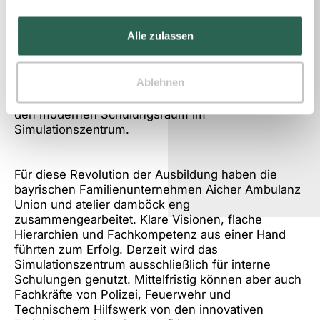
speziell auf den Rettungsdienst zugeschnittenen
Blaulichtfahrsimulator können Rettungskräfte mit
Alle zulassen
dem RTW bestmöglich auf Einsatzfahrten mit
Sondersignal vorbereitet werden. Realistischer
kann die Simulation eines Krankentransports kaum
Ablehnen
sein. Parallel zu den Baumaßnahmen am RTW
entwarf und realisierte das atelier damböck auch
den modernen Schulungsraum im
Simulationszentrum.
Für diese Revolution der Ausbildung haben die
bayrischen Familienunternehmen Aicher Ambulanz
Union und atelier damböck eng
zusammengearbeitet. Klare Visionen, flache
Hierarchien und Fachkompetenz aus einer Hand
führten zum Erfolg. Derzeit wird das
Simulationszentrum ausschließlich für interne
Schulungen genutzt. Mittelfristig können aber auch
Fachkräfte von Polizei, Feuerwehr und
Technischem Hilfswerk von den innovativen