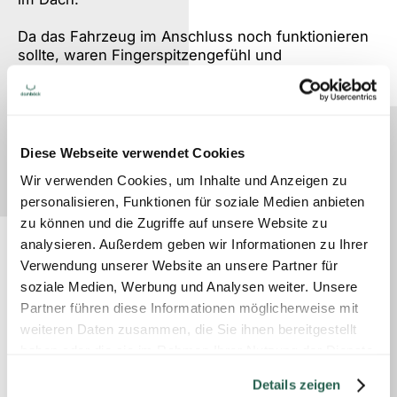
Da das Fahrzeug im Anschluss noch funktionieren
sollte, waren Fingerspitzengefühl und
Fachkompetenz gefragt. Dabei bewährte sich, dass
es im Messebau-Team Fachleute aller Gewerke
gibt. Beim Zerlegen des RTW arbeiteten Elektriker,
Kfz-Mechaniker, Schlosser und Schreiner Hand in
Hand. Nachdem Elektrik und Innenausstattung
Diese Webseite verwendet Cookies
ausgebaut waren, wurden Motor und Bremsen
Wir verwenden Cookies, um Inhalte und Anzeigen zu
entfernt. Andere Teile, wie beispielsweise die
personalisieren, Funktionen für soziale Medien anbieten
Achsen, ersetzten die Schlosser durch leichtere
Bauteile. Schlussendlich wurde der RTW komplett
zu können und die Zugriffe auf unsere Website zu
auseinandergenommen, auf Paletten verladen und
analysieren. Außerdem geben wir Informationen zu Ihrer
mit einem Sattelzug zum Hauptsitz von Aicher
Verwendung unserer Website an unsere Partner für
Ambulanz Union gebracht. Ein Kran setzte die
soziale Medien, Werbung und Analysen weiter. Unsere
Einzelteile durch das schmale Dachfenster im
Partner führen diese Informationen möglicherweise mit
Simulationszentrum ab. Dort wurde der
weiteren Daten zusammen, die Sie ihnen bereitgestellt
Rettungswagen wieder zusammengebaut.
haben oder die sie im Rahmen Ihrer Nutzung der Dienste
Von der Ausstattung über die Beleuchtung bis zur
gesammelt haben.
Details zeigen
Druckluftversorgung ist alles original. Mit einem