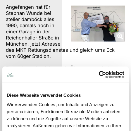
Angefangen hat für
Stephan Wunde bei
atelier damböck alles
1990, damals noch in
einer Garage in der
Reichenhaller Straße in
München, jetzt Adresse
des MKT Rettungsdienstes und gleich ums Eck
vom 60ger Stadion.
Erstmal war der Job nur als Übergang gedacht,
aber ganz klassisch wie bei so vielen aus der
Messebranche, ist er dann doch dabeigeblieben.
„Die Arbeit im Messebau ist so abwechslungsreich
und bringt immer wieder neue Herausforderungen,
Diese Webseite verwendet Cookies
da wir es nie langweilig.“ Als dienstältester
Wir verwenden Cookies, um Inhalte und Anzeigen zu
Festangestellter kann er das nur zu gut beurteilen.
Bei atelier damböck ist man stolz, auf solch
personalisieren, Funktionen für soziale Medien anbieten
langjährige Mitarbeiter zählen zu können, die das
zu können und die Zugriffe auf unsere Website zu
Unternehmen in- und auswendig kennen. Auch
analysieren. Außerdem geben wir Informationen zu Ihrer
Lagerleiter Stephan Wunde hat schon viele