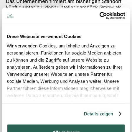
Das Unternehmen firmiert am bisherigen Standort
künftig unter blu donau atelier damböck GmbH als
eigenständige Gesellschaft innerhalb der Atelier
Damböck Unternehmensgruppe. Der Standort wird
von Wolfgang Kreutzer (53) geleitet. Der
Branchenprofi ist seit mehreren Jahren für blu
Diese Webseite verwendet Cookies
donau tätig; seine Karriere begann Kreutzer 1987
bei Walbert-Schmitz, er fungierte bereits neun
Wir verwenden Cookies, um Inhalte und Anzeigen zu
Jahre lang als Niederlassungsleiter Wels für den
personalisieren, Funktionen für soziale Medien anbieten
derzeit größten österreichischen Messebauer
zu können und die Zugriffe auf unsere Website zu
STANDout. Neuer Geschäftsführer von blu donau
analysieren. Außerdem geben wir Informationen zu Ihrer
ist Simon Damböck (40), Vorsitzender der
Verwendung unserer Website an unsere Partner für
Geschäftsführung der Atelier Damböck
soziale Medien, Werbung und Analysen weiter. Unsere
Unternehmensgruppe. Unternehmensmitbegründer
und Architekt Wolfgang Kofler bleibt weiterhin mit
Partner führen diese Informationen möglicherweise mit
seiner ausgezeichneten Designkompetenz für das
weiteren Daten zusammen, die Sie ihnen bereitgestellt
Unternehmen tätig.
haben oder die sie im Rahmen Ihrer Nutzung der Dienste
gesammelt haben.
Der bisherige geschäftsführende Geschäftsführer
Details zeigen
Helmut Reiter zieht sich vollständig aus dem
Unternehmen zurück, wird jedoch zukünftig
eigenständig ausgewählte Consulting- und