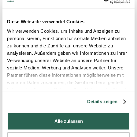
Diese Webseite verwendet Cookies
Wir verwenden Cookies, um Inhalte und Anzeigen zu
EXHIBITOR Magazine's 31st Annual
personalisieren, Funktionen für soziale Medien anbieten
EXHIBIT DESIGN AWARD
zu können und die Zugriffe auf unsere Website zu
Das EXHIBITOR Magazine zeichnet den
analysieren. Außerdem geben wir Informationen zu Ihrer
Doka-Messestand auf der bauma 2016 mit
Verwendung unserer Website an unsere Partner für
dem Silver Award in der Kategorie "Double-
soziale Medien, Werbung und Analysen weiter. Unsere
Deck Exhibit" aus.
Partner führen diese Informationen möglicherweise mit
"...most of the furniture in the Doka Campus
weiteren Daten zusammen, die Sie ihnen bereitgestellt
... was made using the company's own
haben oder die sie im Rahmen Ihrer Nutzung der Dienste
form-work panels, something that pleased
gesammelt haben.
Exhibit Design Awards judges, who called
Details zeigen
the designers' use of materials
"commendable" and the campus-like space
"highly functional."
Alle zulassen
www.exhibitoronline.com